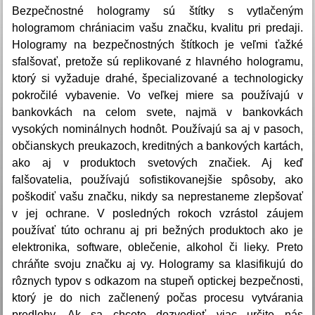
Bezpečnostné hologramy sú štítky s vytlačeným
hologramom chrániacim vašu značku, kvalitu pri predaji.
Hologramy na bezpečnostných štítkoch je veľmi ťažké
sfalšovať, pretože sú replikované z hlavného hologramu,
ktorý si vyžaduje drahé, špecializované a technologicky
pokročilé vybavenie. Vo veľkej miere sa používajú v
bankovkách na celom svete, najmä v bankovkách
vysokých nominálnych hodnôt. Používajú sa aj v pasoch,
občianskych preukazoch, kreditných a bankových kartách,
ako aj v produktoch svetových značiek. Aj keď
falšovatelia, používajú sofistikovanejšie spôsoby, ako
poškodiť vašu značku, nikdy sa neprestaneme zlepšovať
v jej ochrane. V posledných rokoch vzrástol záujem
používať túto ochranu aj pri bežných produktoch ako je
elektronika, software, oblečenie, alkohol či lieky. Preto
chráňte svoju značku aj vy. Hologramy sa klasifikujú do
rôznych typov s odkazom na stupeň optickej bezpečnosti,
ktorý je do nich začlenený počas procesu vytvárania
predlohy. Ak sa chcete dozvedieť viac určite nás